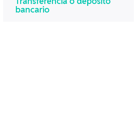
Transferencia o depósito
bancario
Pago en establecimientos
Deposito en efectivo en
sucursal
¿Necesitas ayuda?
Si tienes dudas sobre tu pedido, productos o tu
cuenta, estamos aquí para ayudarte.