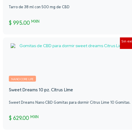
Tarro de 38 ml con 500 mg de CBD
MXN
$
995.00
Sin ex
NANO CORE LIFE
Sweet Dreams 10 pz. Citrus Lime
Sweet Dreams Nano CBD Gomitas para dormir Citrus Lime 10 Gomitas.
MXN
$
629.00