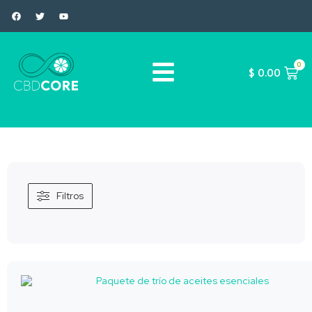
0
$
0.00
Filtros