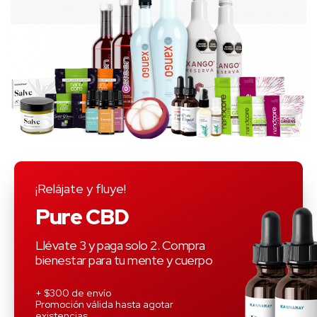
¡Relájate y fluye!
Pure CBD
Llévate 3 y paga solo 2. Compra
bienestar para tu mente y cuerpo
+ $300 de envío
Promoción válida hasta agotar
existencias.