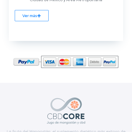
Ver más
z
La fruta del Mangostán: el suplemento dietético más exitoso de