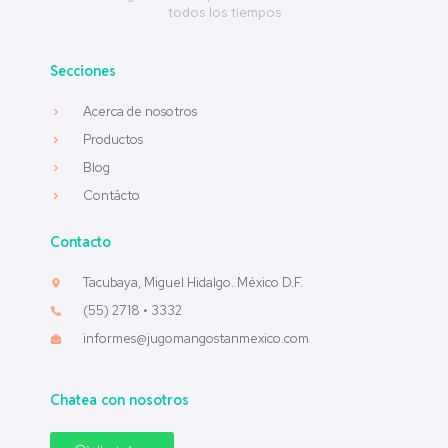
todos los tiempos
Secciones
Acerca de nosotros
Productos
Blog
Contácto
Contacto
Tacubaya, Miguel Hidalgo. México D.F.
(55) 2718 • 3332
informes@jugomangostanmexico.com
Chatea con nosotros