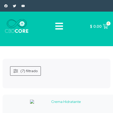
0
$
0.00
(7) filtrado